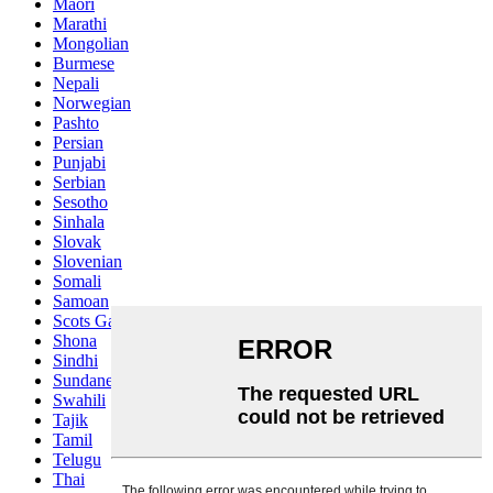
Maori
Marathi
Mongolian
Burmese
Nepali
Norwegian
Pashto
Persian
Punjabi
Serbian
Sesotho
Sinhala
Slovak
Slovenian
Somali
Samoan
Scots Gaelic
Shona
Sindhi
Sundanese
Swahili
Tajik
Tamil
Telugu
Thai