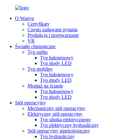
O Wanyu
Certyfikaty
Często zadawane pytania
Produkcja i przetwarzanie
VR
Światło chirurgiczne
Typ sufitu
Typ halogenowy
Typ diody LED
Typ mobilny
Typ halogenowy
Typ diody LED
Montaż na ścianie
Typ halogenowy
Typ diody LED
Stół operacyjny
Mechaniczny stół operacyjny
Elektryczny stół operacyjny
Typ silnika elektrycznego
Typ elektryczny hydrauliczny
Stół operacyjny ginekologiczny
Typ hydrauliczny