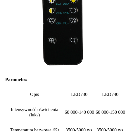
Parametr
s:
Opis
LED730
LED740
Intensywność oświetlenia
60 000-140 000
60 000-150 000
(luks)
Temperatura barwowa (K)
3500-5000 tys.
3500-5000 tys.