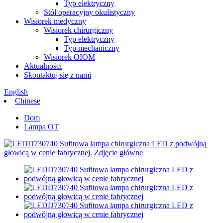
Typ elektryczny
Stół operacyjny okulistyczny
Wisiorek medyczny
Wisiorek chirurgiczny
Typ elektryczny
Typ mechaniczny
Wisiorek OIOM
Aktualności
Skontaktuj się z nami
English
Chinese
Dom
Lampa OT