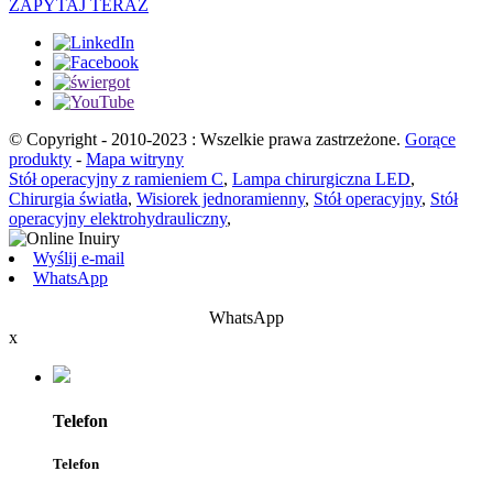
ZAPYTAJ TERAZ
© Copyright - 2010-2023 : Wszelkie prawa zastrzeżone.
Gorące
produkty
-
Mapa witryny
Stół operacyjny z ramieniem C
,
Lampa chirurgiczna LED
,
Chirurgia światła
,
Wisiorek jednoramienny
,
Stół operacyjny
,
Stół
operacyjny elektrohydrauliczny
,
Wyślij e-mail
WhatsApp
WhatsApp
x
Telefon
Telefon