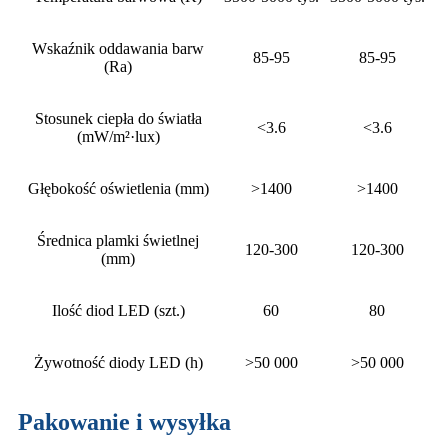
Wskaźnik oddawania barw
85-95
85-95
(Ra)
Stosunek ciepła do światła
<3.6
<3.6
(mW/m²·lux)
Głębokość oświetlenia (mm)
>1400
>1400
Średnica plamki świetlnej
120-300
120-300
(mm)
Ilość diod LED (szt.)
60
80
Żywotność diody LED (h)
>50 000
>50 000
Pakowanie i wysyłka