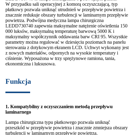
W przypadku sali operacyjnej z komorą oczyszczającą, typ
płatkowy pozwala uniknąć utrudnień w przepływie powietrza i
znacznie redukuje obszary turbulencji w laminarnym przepływie
powietrza. Podwójna medyczna lampa chirurgiczna
LEDD730740 zapewnia maksymalne natężenie oświetlenia 150
000 luksów, maksymalną temperaturę barwową 5000 K i
maksymalny współczynnik oddawania barw CRI 95. Wszystkie
parametry można regulować w dziesięciu poziomach na panelu
sterowania z dotykowym ekranem LCD. Uchwyt wykonany jest
z nowych materiałów, odpornych na wysokie temperatury i
ciśnienie. Wyposażona w trzy sprężynowe ramiona, tania,
ekonomiczna i luksusowa.
Funkcja
1. Kompatybilny z oczyszczaniem metodą przepływu
laminarnego
Lampa chirurgiczna typu płatkowego pozwala uniknąć
przeszkód w przepływie powietrza i znacznie zmniejsza obszary
turbulencji w laminarnym przepływie powietrza.