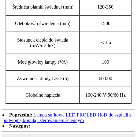
Średnica plamki świetlnej (mm)
120-350
Głębokość oświetlenia (mm)
1500
Stosunek ciepła do światła
＜3.6
(mW/m²·lux)
Moc głowicy lampy (VA)
100
Żywotność diody LED (h)
60 000
Globalne napięcia
100-240 V 50/60 Hz
Poprzedni:
Lampa sufitowa LED PROLED H8D do szpitali z
podwójną kopułą i sterowaniem ściennym
Następny: