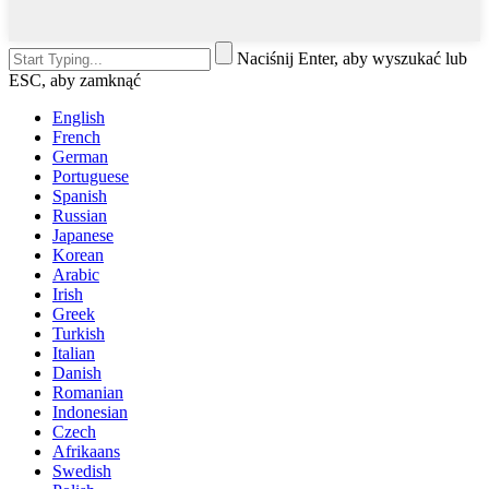
Naciśnij Enter, aby wyszukać lub
ESC, aby zamknąć
English
French
German
Portuguese
Spanish
Russian
Japanese
Korean
Arabic
Irish
Greek
Turkish
Italian
Danish
Romanian
Indonesian
Czech
Afrikaans
Swedish