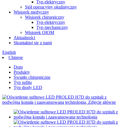
Typ elektryczny
Stół operacyjny okulistyczny
Wisiorek medyczny
Wisiorek chirurgiczny
Typ elektryczny
Typ mechaniczny
Wisiorek OIOM
Aktualności
Skontaktuj się z nami
English
Chinese
Dom
Produkty
Światło chirurgiczne
Typ sufitu
Typ diody LED