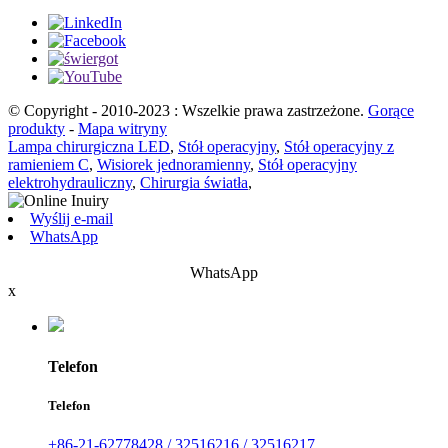
© Copyright - 2010-2023 : Wszelkie prawa zastrzeżone.
Gorące
produkty
-
Mapa witryny
Lampa chirurgiczna LED
,
Stół operacyjny
,
Stół operacyjny z
ramieniem C
,
Wisiorek jednoramienny
,
Stół operacyjny
elektrohydrauliczny
,
Chirurgia światła
,
Wyślij e-mail
WhatsApp
WhatsApp
x
Telefon
Telefon
+86-21-62778428 / 32516216 / 32516217