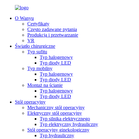
O Wanyu
Certyfikaty
Często zadawane pytania
Produkcja i przetwarzanie
VR
Światło chirurgiczne
Typ sufitu
Typ halogenowy
Typ diody LED
Typ mobilny
Typ halogenowy
Typ diody LED
Montaż na ścianie
Typ halogenowy
Typ diody LED
Stół operacyjny
Mechaniczny stół operacyjny
Elektryczny stół operacyjny
Typ silnika elektrycznego
Typ elektryczny hydrauliczny
Stół operacyjny ginekologiczny
Typ hydrauliczny